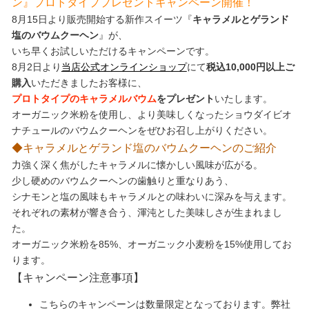
ン』プロトタイププレゼントキャンペーン開催！
8月15日より販売開始する新作スイーツ『
キャラメルとゲランド
塩のバウムクーヘン
』が、
いち早くお試しいただけるキャンペーンです。
8月2日より
当店公式オンラインショップ
にて
税込10,000円以上ご
購入
いただきましたお客様に、
プロトタイプのキャラメルバウム
をプレゼント
いたします。
オーガニック米粉を使用し、より美味しくなったショウダイビオ
ナチュールのバウムクーヘンをぜひお召し上がりください。
◆キャラメルとゲランド塩のバウムクーヘンのご紹介
力強く深く焦がしたキャラメルに懐かしい風味が広がる。
少し硬めのバウムクーヘンの歯触りと重なりあう、
シナモンと塩の風味もキャラメルとの味わいに深みを与えます。
それぞれの素材が響き合う、渾沌とした美味しさが生まれまし
た。
オーガニック米粉を85%、オーガニック小麦粉を15%使用してお
ります。
【キャンペーン注意事項】
こちらのキャンペーンは数量限定となっております。弊社