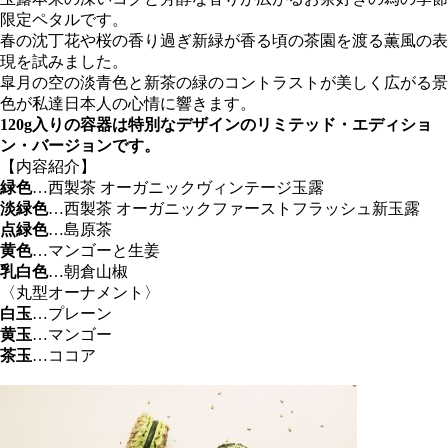
限定ペタルです。
春の沈丁花や桜の香り過ぎ新緑が香る頃の茶園を渡る薫風の表
現を試みました。
皐月の空の淡青色と新茶の緑のコントラストが美しく広がる景
色が私達日本人の心情に響きます。
120g入りの容器は特別なデザインのリミテッド・エディショ
ン・バージョンです。
【内容紹介】
緑色
…西製茶 オーガニックヴィンテージ玉露
淡緑色
…西製茶 オーガニックファーストフラッシュ新玉露
点緑色
…島原茶
黄色
…マンゴーと生姜
乳白色
…朝倉山椒
〈丸型オーナメント〉
白玉
…プレーン
黄玉
…マンゴー
茶玉
…ココア