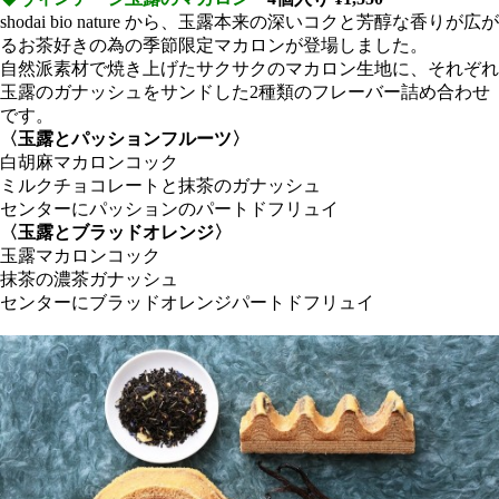
shodai bio nature から、玉露本来の深いコクと芳醇な香りが広が
るお茶好きの為の季節限定マカロンが登場しました。
自然派素材で焼き上げたサクサクのマカロン生地に、それぞれ
玉露のガナッシュをサンドした2種類のフレーバー詰め合わせ
です。
〈玉露とパッションフルーツ〉
白胡麻マカロンコック
ミルクチョコレートと抹茶のガナッシュ
センターにパッションのパートドフリュイ
〈玉露とブラッドオレンジ〉
玉露マカロンコック
抹茶の濃茶ガナッシュ
センターにブラッドオレンジパートドフリュイ