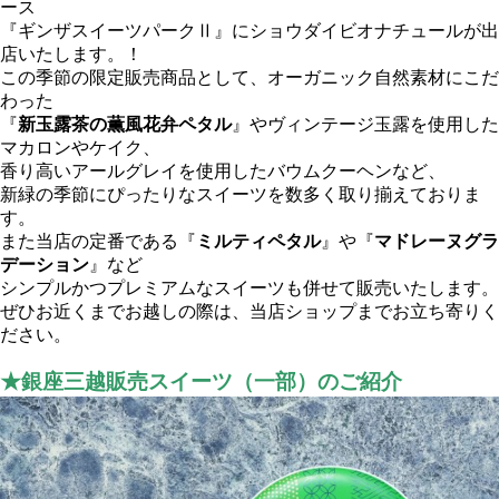
ース
『ギンザスイーツパークⅡ』にショウダイビオナチュールが出
店いたします。！
この季節の限定販売商品として、オーガニック自然素材にこだ
わった
『
新玉露茶の薫風花弁ペタル
』やヴィンテージ玉露を使用した
マカロンやケイク、
香り高いアールグレイを使用したバウムクーヘンなど、
新緑の季節にぴったりなスイーツを数多く取り揃えておりま
す。
また当店の定番である『
ミルティペタル
』や『
マドレーヌグラ
デーション
』など
シンプルかつプレミアムなスイーツも併せて販売いたします。
ぜひお近くまでお越しの際は、当店ショップまでお立ち寄りく
ださい。
★銀座三越販売スイーツ（一部）のご紹介