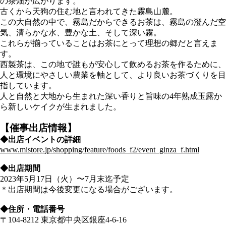
の茶畑が広がります。
古くから天狗の住む地と言われてきた霧島山麓。
この大自然の中で、霧島だからできるお茶は、霧島の澄んだ空
気、清らかな水、豊かな土、そして深い霧。
これらが揃っていることはお茶にとって理想の郷だと言えま
す。
西製茶は、この地で誰もが安心して飲めるお茶を作るために、
人と環境にやさしい農業を軸として、より良いお茶づくりを目
指しています。
人と自然と大地から生まれた深い香りと旨味の4年熟成玉露か
ら新しいケイクが生まれました。
【催事出店情報】
◆出店イベントの詳細
www.mistore.jp/shopping/feature/foods_f2/event_ginza_f.html
◆出店期間
2023年5月17日（火）〜7月末迄予定
＊出店期間は今後変更になる場合がございます。
◆住所・電話番号
〒104-8212 東京都中央区銀座4-6-16