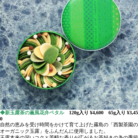
◆新玉露茶の薫風花弁ペタル
120g入り ¥4,600 65g入り ¥3,45
0
自然の恵みを受け時間をかけて育て上げた霧島の「西製茶園の
オーガニック玉露」をふんだんに使用しました。
玉露本来の深いコクと芳醇な香りが広がるお茶好きの為の季節