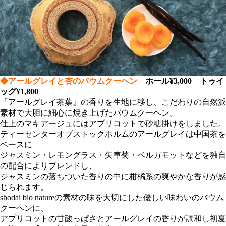
◆アールグレイと杏のバウムクーヘン
ホール¥3,000 トゥイ
ッグ¥1,800
『アールグレイ茶葉』の香りを生地に移し、こだわりの自然派
素材で大胆に細心に焼き上げたバウムクーヘン。
仕上のマキアージュにはアプリコットで砂糖掛けをしました。
ティーセンターオブストックホルムのアールグレイは中国茶を
ベースに
ジャスミン・レモングラス・矢車菊・ベルガモットなどを独自
の配合によりブレンドし、
ジャスミンの落ちついた香りの中に柑橘系の爽やかな香りが感
じられます。
shodai bio natureの素材の味を大切にした優しい味わいのバウム
クーヘンに、
アプリコットの甘酸っぱさとアールグレイの香りが調和し初夏