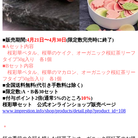
■販売期間:
4月21日〜4月30日
(限定数完売時に終了)
■Aセット内容
桜彩華ペタル、桜華のケイク、オーガニック桜紅茶リーフ
タイプ50g入り 各1個
■Bセット内容
桜彩華ペタル、桜華のマカロン、オーガニック桜紅茶リー
フタイプ50g缶入り 各1個
■全国送料無料(代引き手数料は除く)
■限定数:A・B各30セット
■
付与ポイント2倍(通常5%のところ
10%
)
桜彩華セット 公式オンラインショップ販売ページ
www.imprestion.info/shop/products/detail.php?product_id=108
＊