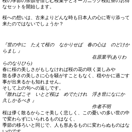
桜の季節の余韻を惜しむ桜菓子とオーガニック桜紅茶のお得
なセットを開始します。
桜への想いは、古来よりどんな時も日本人の心に寄り添って
来たのではないでしょうか？
『世の中に たえて桜の なかりせば 春の心は のどけか
らまし 』
在原業平(ありわ
らのなりひら)
春に桜の美しさがもしなければ桜の花の咲く楽しみや
散る儚さの美しさに心を騒がすこともなく、穏やかに過ごす
事が出来るかも知れません。
そして上の句への返しです。
『散ればこそ いとど桜は めでたけれ 浮き世になにか
久しかるべき 』
作者不明
桜は儚く散るからこそ美しく悲しく、この憂いの多い世の中
で変わらずにいられるものはなく、
季節の移ろいと同じで、人も形あるものに変わらぬものはな
いのです。