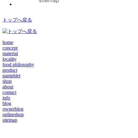
トップへ戻る
home
concept
material
locality
food philosophy
product
pamphlet
shop
about
contact
info
blog
ownerblog
onlineshop
sitemap