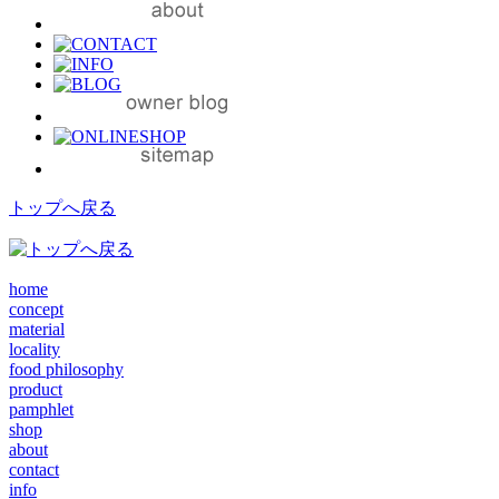
トップへ戻る
home
concept
material
locality
food philosophy
product
pamphlet
shop
about
contact
info