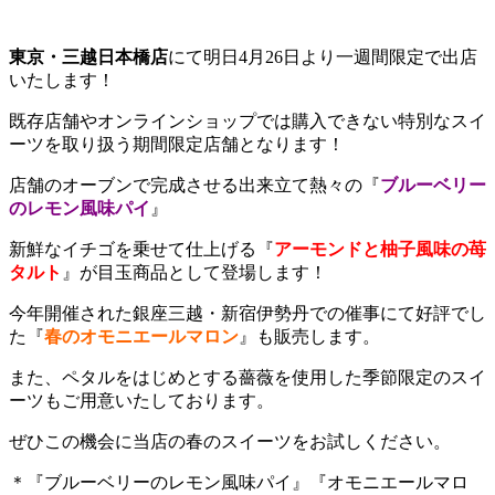
東京・三越日本橋店
にて明日4月26日より一週間限定で出店
いたします！
既存店舗やオンラインショップでは購入できない特別なスイ
ーツを取り扱う期間限定店舗となります！
店舗のオーブンで完成させる出来立て熱々の『
ブルーベリー
のレモン風味パイ
』
新鮮なイチゴを乗せて仕上げる『
アーモンドと柚子風味の苺
タルト
』が目玉商品として登場します！
今年開催された銀座三越・新宿伊勢丹での催事にて好評でし
た『
春の
オモニエールマロン
』も販売します。
また、ペタルをはじめとする薔薇を使用した季節限定のスイ
ーツもご用意いたしております。
ぜひこの機会に当店の春のスイーツをお試しください。
＊『ブルーベリーのレモン風味パイ』『オモニエールマロ