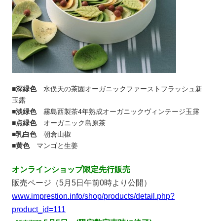
■深緑色
水俣天の茶園オーガニックファーストフラッシュ新
玉露
■淡緑色
霧島西製茶4年熟成オーガニックヴィンテージ玉露
■点緑色
オーガニック島原茶
■乳白色
朝倉山椒
■黄色
マンゴと生姜
オンラインショップ限定先行販売
販売ページ（5月5日午前0時より公開）
www.imprestion.info/shop/products/detail.php?
product_id=111