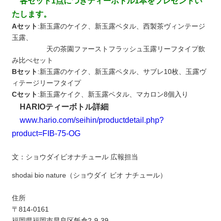
各セット1点につきティーボトル1本をプレゼントい
たします。
Aセット
:新玉露のケイク、新玉露ペタル、西製茶ヴィンテージ
玉露、
天の茶園ファーストフラッシュ玉露リーフタイプ飲
み比べセット
Bセット
:新玉露のケイク、新玉露ペタル、サブレ10枚、玉露ヴ
ィテージリーフタイプ
Cセット
:新玉露ケイク、新玉露ペタル、マカロン8個入り
HARIOティーボトル詳細
www.hario.com/seihin/productdetail.php?
product=FIB-75-OG
文：ショウダイビオナチュール 広報担当
shodai bio nature（ショウダイ ビオ ナチュール）
住所
〒814-0161
福岡県福岡市早良区飯倉2-9-39