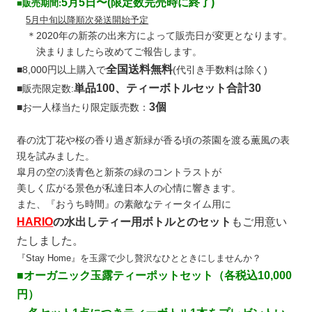
5
月5日〜
(限定数完売時に終了)
■
販売期間:
5月中旬以降順次発送開始予定
＊2020年の新茶の出来方によって販売日が変更となります。
決まりましたら改めてご報告します。
全国送料無料
■8,000円以上購入で
(代引き手数料は除く)
単品100、ティーボトルセット合計30
■販売限定数:
3個
■お一人様当たり限定販売数：
春の沈丁花や桜の香り過ぎ新緑が香る頃の茶園を渡る薫風の表
現を試みました。
皐月の空の淡青色と新茶の緑のコントラストが
美しく広がる景色が私達日本人の心情に響きます。
また、『おうち時間』の素敵なティータイム用に
HARIO
の水出しティー用ボトルとのセット
もご用意い
たしました。
『Stay Home』を玉露で少し贅沢なひとときにしませんか？
■オーガニック玉露ティーポットセット（各税込10,000
円）